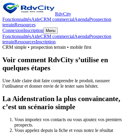
RdvCity
Fonctionnalités
Aide
CRM commercial
Agenda
Prospection
terrain
Ressources
Connexion
Inscription
Menu
Fonctionnalités
Aide
CRM commercial
Agenda
Prospection
terrain
Ressources
Inscription
CRM simple • prospection terrain • mobile first
Voir comment RdvCity s’utilise en
quelques étapes
Une Aide claire doit faire comprendre le produit, rassurer
l’utilisateur et donner envie de le tester sans hésiter.
La Aidenstration la plus convaincante,
c’est un scénario simple
Vous importez vos contacts ou vous ajoutez vos premiers
prospects.
Vous appelez depuis la fiche et vous notez le résultat