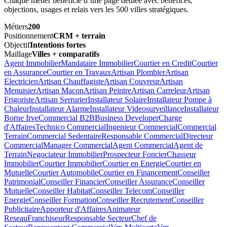
Chaque métier bénéficie d’une page dédiée avec bénéfices,
objections, usages et relais vers les 500 villes stratégiques.
Métiers
200
Positionnement
CRM + terrain
Objectif
Intentions fortes
Maillage
Villes + comparatifs
Agent Immobilier
Mandataire Immobilier
Courtier en Credit
Courtier
en Assurance
Courtier en Travaux
Artisan Plombier
Artisan
Electricien
Artisan Chauffagiste
Artisan Couvreur
Artisan
Menuisier
Artisan Macon
Artisan Peintre
Artisan Carreleur
Artisan
Frigoriste
Artisan Serrurier
Installateur Solaire
Installateur Pompe à
Chaleur
Installateur Alarme
Installateur Videosurveillance
Installateur
Borne Irve
Commercial B2B
Business Developer
Charge
d'Affaires
Technico Commercial
Ingenieur Commercial
Commercial
Terrain
Commercial Sedentaire
Responsable Commercial
Directeur
Commercial
Manager Commercial
Agent Commercial
Agent de
Terrain
Negociateur Immobilier
Prospecteur Foncier
Chasseur
Immobilier
Courtier Immobilier
Courtier en Energie
Courtier en
Mutuelle
Courtier Automobile
Courtier en Financement
Conseiller
Patrimonial
Conseiller Financier
Conseiller Assurance
Conseiller
Mutuelle
Conseiller Habitat
Conseiller Telecom
Conseiller
Energie
Conseiller Formation
Conseiller Recrutement
Conseiller
Publicitaire
Apporteur d'Affaires
Animateur
Reseau
Franchiseur
Responsable Secteur
Chef de