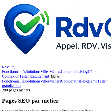
RdvCity
Fonctionnalités
Solutions
Villes
Métiers
Comparatifs
Blog
Démo
Connexion
Tester gratuitement
Menu
Fonctionnalités
Solutions
Villes
Métiers
Comparatifs
Blog
Démo
Tester
gratuitement
200 pages métiers
Pages SEO par métier