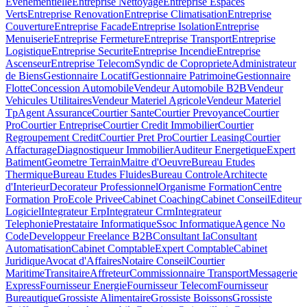
Evenementielle
Entreprise Nettoyage
Entreprise Espaces
Verts
Entreprise Renovation
Entreprise Climatisation
Entreprise
Couverture
Entreprise Facade
Entreprise Isolation
Entreprise
Menuiserie
Entreprise Fermeture
Entreprise Transport
Entreprise
Logistique
Entreprise Securite
Entreprise Incendie
Entreprise
Ascenseur
Entreprise Telecom
Syndic de Copropriete
Administrateur
de Biens
Gestionnaire Locatif
Gestionnaire Patrimoine
Gestionnaire
Flotte
Concession Automobile
Vendeur Automobile B2B
Vendeur
Vehicules Utilitaires
Vendeur Materiel Agricole
Vendeur Materiel
Tp
Agent Assurance
Courtier Sante
Courtier Prevoyance
Courtier
Pro
Courtier Entreprise
Courtier Credit Immobilier
Courtier
Regroupement Credit
Courtier Pret Pro
Courtier Leasing
Courtier
Affacturage
Diagnostiqueur Immobilier
Auditeur Energetique
Expert
Batiment
Geometre Terrain
Maitre d'Oeuvre
Bureau Etudes
Thermique
Bureau Etudes Fluides
Bureau Controle
Architecte
d'Interieur
Decorateur Professionnel
Organisme Formation
Centre
Formation Pro
Ecole Privee
Cabinet Coaching
Cabinet Conseil
Editeur
Logiciel
Integrateur Erp
Integrateur Crm
Integrateur
Telephonie
Prestataire Informatique
Ssoc Informatique
Agence No
Code
Developpeur Freelance B2B
Consultant Ia
Consultant
Automatisation
Cabinet Comptable
Expert Comptable
Cabinet
Juridique
Avocat d'Affaires
Notaire Conseil
Courtier
Maritime
Transitaire
Affreteur
Commissionnaire Transport
Messagerie
Express
Fournisseur Energie
Fournisseur Telecom
Fournisseur
Bureautique
Grossiste Alimentaire
Grossiste Boissons
Grossiste