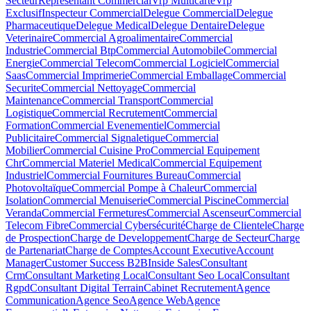
Secteur
Representant Commercial
Vrp Multicarte
Vrp
Exclusif
Inspecteur Commercial
Delegue Commercial
Delegue
Pharmaceutique
Delegue Medical
Delegue Dentaire
Delegue
Veterinaire
Commercial Agroalimentaire
Commercial
Industrie
Commercial Btp
Commercial Automobile
Commercial
Energie
Commercial Telecom
Commercial Logiciel
Commercial
Saas
Commercial Imprimerie
Commercial Emballage
Commercial
Securite
Commercial Nettoyage
Commercial
Maintenance
Commercial Transport
Commercial
Logistique
Commercial Recrutement
Commercial
Formation
Commercial Evenementiel
Commercial
Publicitaire
Commercial Signaletique
Commercial
Mobilier
Commercial Cuisine Pro
Commercial Equipement
Chr
Commercial Materiel Medical
Commercial Equipement
Industriel
Commercial Fournitures Bureau
Commercial
Photovoltaïque
Commercial Pompe à Chaleur
Commercial
Isolation
Commercial Menuiserie
Commercial Piscine
Commercial
Veranda
Commercial Fermetures
Commercial Ascenseur
Commercial
Telecom Fibre
Commercial Cybersécurité
Charge de Clientele
Charge
de Prospection
Charge de Developpement
Charge de Secteur
Charge
de Partenariat
Charge de Comptes
Account Executive
Account
Manager
Customer Success B2B
Inside Sales
Consultant
Crm
Consultant Marketing Local
Consultant Seo Local
Consultant
Rgpd
Consultant Digital Terrain
Cabinet Recrutement
Agence
Communication
Agence Seo
Agence Web
Agence