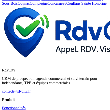
Sous Bois
Cognac
Compiegne
Concarneau
Conflans Sainte Honorine
RdvCity
CRM de prospection, agenda commercial et suivi terrain pour
indépendants, TPE et équipes commerciales.
contact@rdvcity.fr
Produit
Fonctionnalités