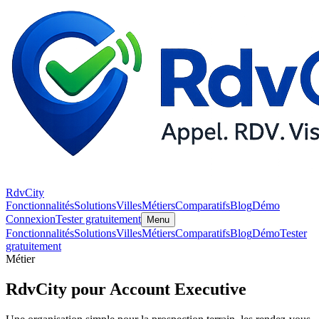
RdvCity
Fonctionnalités
Solutions
Villes
Métiers
Comparatifs
Blog
Démo
Connexion
Tester gratuitement
Menu
Fonctionnalités
Solutions
Villes
Métiers
Comparatifs
Blog
Démo
Tester
gratuitement
Métier
RdvCity pour Account Executive