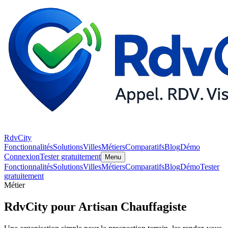
RdvCity
Fonctionnalités
Solutions
Villes
Métiers
Comparatifs
Blog
Démo
Connexion
Tester gratuitement
Menu
Fonctionnalités
Solutions
Villes
Métiers
Comparatifs
Blog
Démo
Tester
gratuitement
Métier
RdvCity pour Artisan Chauffagiste