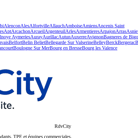
bi
Alencon
Ales
Alfortville
Allauch
Amboise
Amiens
Ancenis Saint
es
Apt
Arcachon
Arcueil
Argenteuil
Arles
Armentieres
Arpajon
Arras
Asnie
lnoye Aymeries
Auray
Aurillac
Autun
Auxerre
Avignon
Bagneres de Bigo
vais
Belfort
Belin Beliet
Bellegarde Sur Valserine
Belley
Berck
Bergerac
B
ancourt
Boulogne Sur Mer
Bourg en Bresse
Bourg les Valence
RdvCity
ndants, TPE et équipes commerciales.