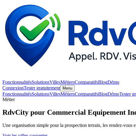
Fonctionnalités
Solutions
Villes
Métiers
Comparatifs
Blog
Démo
Connexion
Tester gratuitement
Menu
Fonctionnalités
Solutions
Villes
Métiers
Comparatifs
Blog
Démo
Tester g
Métier
RdvCity pour Commercial Equipement Ind
Une organisation simple pour la prospection terrain, les rendez-vous et
Voir les villes couvertes