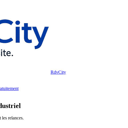
RdvCity
ratuitement
ustriel
 les relances.