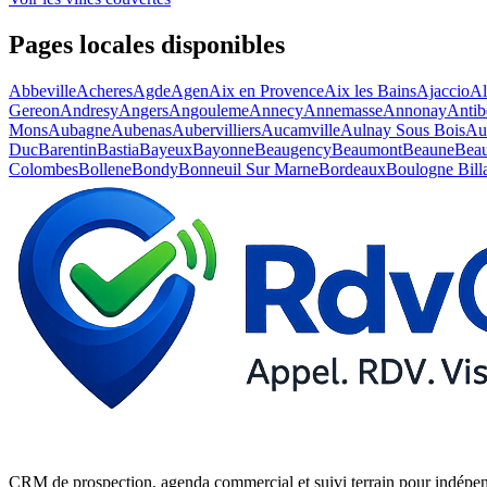
Pages locales disponibles
Abbeville
Acheres
Agde
Agen
Aix en Provence
Aix les Bains
Ajaccio
Al
Gereon
Andresy
Angers
Angouleme
Annecy
Annemasse
Annonay
Antib
Mons
Aubagne
Aubenas
Aubervilliers
Aucamville
Aulnay Sous Bois
Au
Duc
Barentin
Bastia
Bayeux
Bayonne
Beaugency
Beaumont
Beaune
Beau
Colombes
Bollene
Bondy
Bonneuil Sur Marne
Bordeaux
Boulogne Bill
CRM de prospection, agenda commercial et suivi terrain pour indépe