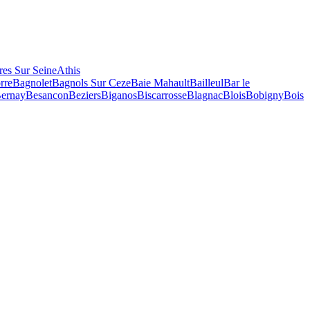
res Sur Seine
Athis
rre
Bagnolet
Bagnols Sur Ceze
Baie Mahault
Bailleul
Bar le
ernay
Besancon
Beziers
Biganos
Biscarrosse
Blagnac
Blois
Bobigny
Bois