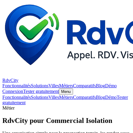
RdvCity
Fonctionnalités
Solutions
Villes
Métiers
Comparatifs
Blog
Démo
Connexion
Tester gratuitement
Menu
Fonctionnalités
Solutions
Villes
Métiers
Comparatifs
Blog
Démo
Tester
gratuitement
Métier
RdvCity pour Commercial Isolation