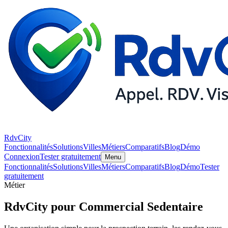
RdvCity
Fonctionnalités
Solutions
Villes
Métiers
Comparatifs
Blog
Démo
Connexion
Tester gratuitement
Menu
Fonctionnalités
Solutions
Villes
Métiers
Comparatifs
Blog
Démo
Tester
gratuitement
Métier
RdvCity pour Commercial Sedentaire