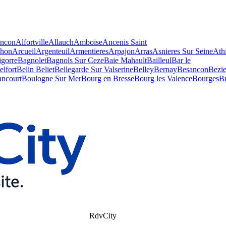
encon
Alfortville
Allauch
Amboise
Ancenis Saint
chon
Arcueil
Argenteuil
Armentieres
Arpajon
Arras
Asnieres Sur Seine
Ath
igorre
Bagnolet
Bagnols Sur Ceze
Baie Mahault
Bailleul
Bar le
elfort
Belin Beliet
Bellegarde Sur Valserine
Belley
Bernay
Besancon
Bezie
ancourt
Boulogne Sur Mer
Bourg en Bresse
Bourg les Valence
Bourges
Br
RdvCity