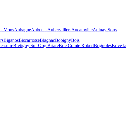
is Mons
Aubagne
Aubenas
Aubervilliers
Aucamville
Aulnay Sous
rs
Biganos
Biscarrosse
Blagnac
Bobigny
Bois
essuire
Bretigny Sur Orge
Briare
Brie Comte Robert
Brignoles
Brive la