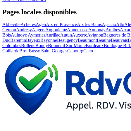
Pages locales disponibles
Abbeville
Acheres
Agen
Aix en Provence
Aix les Bains
Ajaccio
Albi
Al
Gereon
Andresy
Angers
Angouleme
Annemasse
Annonay
Antibes
Arca
Bois
Aulnoye Aymeries
Aurillac
Autun
Auxerre
Avignon
Bagneres de B
Duc
Barentin
Bayeux
Bayonne
Beaugency
Beaumont
Beaune
Beauvais
B
Colombes
Bollene
Bondy
Bonneuil Sur Marne
Bordeaux
Boulogne Bill
Gaillarde
Bron
Bussy Saint Georges
Cabourg
Caen