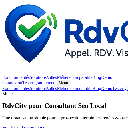
Fonctionnalités
Solutions
Villes
Métiers
Comparatifs
Blog
Démo
Connexion
Tester gratuitement
Menu
Fonctionnalités
Solutions
Villes
Métiers
Comparatifs
Blog
Démo
Tester g
Métier
RdvCity pour Consultant Seo Local
Une organisation simple pour la prospection terrain, les rendez-vous et
Voir les villes couvertes