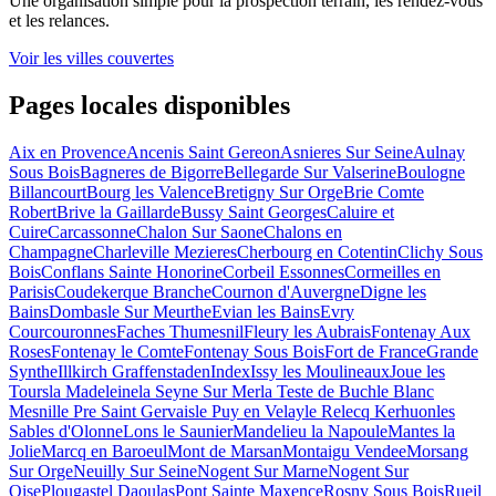
Une organisation simple pour la prospection terrain, les rendez-vous
et les relances.
Voir les villes couvertes
Pages locales disponibles
Aix en Provence
Ancenis Saint Gereon
Asnieres Sur Seine
Aulnay
Sous Bois
Bagneres de Bigorre
Bellegarde Sur Valserine
Boulogne
Billancourt
Bourg les Valence
Bretigny Sur Orge
Brie Comte
Robert
Brive la Gaillarde
Bussy Saint Georges
Caluire et
Cuire
Carcassonne
Chalon Sur Saone
Chalons en
Champagne
Charleville Mezieres
Cherbourg en Cotentin
Clichy Sous
Bois
Conflans Sainte Honorine
Corbeil Essonnes
Cormeilles en
Parisis
Coudekerque Branche
Cournon d'Auvergne
Digne les
Bains
Dombasle Sur Meurthe
Evian les Bains
Evry
Courcouronnes
Faches Thumesnil
Fleury les Aubrais
Fontenay Aux
Roses
Fontenay le Comte
Fontenay Sous Bois
Fort de France
Grande
Synthe
Illkirch Graffenstaden
Index
Issy les Moulineaux
Joue les
Tours
la Madeleine
la Seyne Sur Mer
la Teste de Buch
le Blanc
Mesnil
le Pre Saint Gervais
le Puy en Velay
le Relecq Kerhuon
les
Sables d'Olonne
Lons le Saunier
Mandelieu la Napoule
Mantes la
Jolie
Marcq en Baroeul
Mont de Marsan
Montaigu Vendee
Morsang
Sur Orge
Neuilly Sur Seine
Nogent Sur Marne
Nogent Sur
Oise
Plougastel Daoulas
Pont Sainte Maxence
Rosny Sous Bois
Rueil