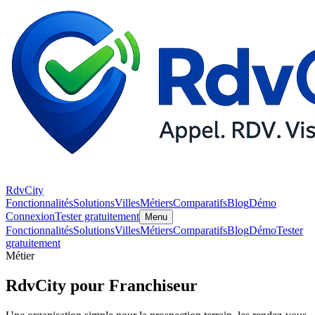
RdvCity
Fonctionnalités
Solutions
Villes
Métiers
Comparatifs
Blog
Démo
Connexion
Tester gratuitement
Menu
Fonctionnalités
Solutions
Villes
Métiers
Comparatifs
Blog
Démo
Tester
gratuitement
Métier
RdvCity pour Franchiseur