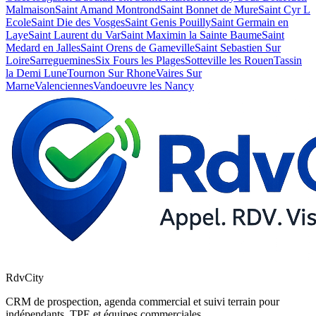
Malmaison
Saint Amand Montrond
Saint Bonnet de Mure
Saint Cyr L
Ecole
Saint Die des Vosges
Saint Genis Pouilly
Saint Germain en
Laye
Saint Laurent du Var
Saint Maximin la Sainte Baume
Saint
Medard en Jalles
Saint Orens de Gameville
Saint Sebastien Sur
Loire
Sarreguemines
Six Fours les Plages
Sotteville les Rouen
Tassin
la Demi Lune
Tournon Sur Rhone
Vaires Sur
Marne
Valenciennes
Vandoeuvre les Nancy
RdvCity
CRM de prospection, agenda commercial et suivi terrain pour
indépendants, TPE et équipes commerciales.