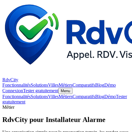
RdvCity
Fonctionnalités
Solutions
Villes
Métiers
Comparatifs
Blog
Démo
Connexion
Tester gratuitement
Menu
Fonctionnalités
Solutions
Villes
Métiers
Comparatifs
Blog
Démo
Tester
gratuitement
Métier
RdvCity pour Installateur Alarme