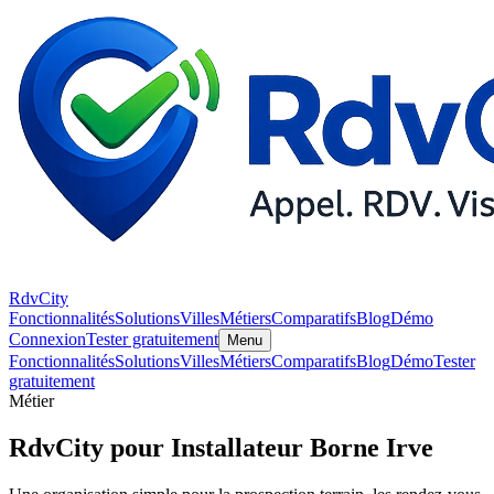
RdvCity
Fonctionnalités
Solutions
Villes
Métiers
Comparatifs
Blog
Démo
Connexion
Tester gratuitement
Menu
Fonctionnalités
Solutions
Villes
Métiers
Comparatifs
Blog
Démo
Tester
gratuitement
Métier
RdvCity pour Installateur Borne Irve