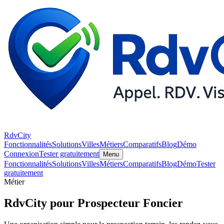
RdvCity
Fonctionnalités
Solutions
Villes
Métiers
Comparatifs
Blog
Démo
Connexion
Tester gratuitement
Menu
Fonctionnalités
Solutions
Villes
Métiers
Comparatifs
Blog
Démo
Tester
gratuitement
Métier
RdvCity pour Prospecteur Foncier