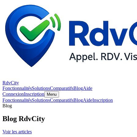
RdvCity
Fonctionnalités
Solutions
Comparatifs
Blog
Aide
Connexion
Inscription
Menu
Fonctionnalités
Solutions
Comparatifs
Blog
Aide
Inscription
Blog
Blog RdvCity
Voir les articles