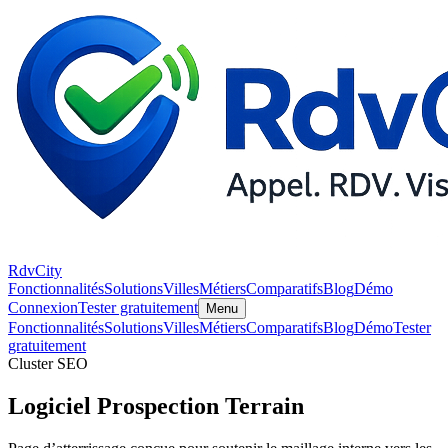
RdvCity
Fonctionnalités
Solutions
Villes
Métiers
Comparatifs
Blog
Démo
Connexion
Tester gratuitement
Menu
Fonctionnalités
Solutions
Villes
Métiers
Comparatifs
Blog
Démo
Tester
gratuitement
Cluster SEO
Logiciel Prospection Terrain