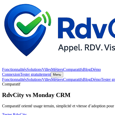
Fonctionnalités
Solutions
Villes
Métiers
Comparatifs
Blog
Démo
Connexion
Tester gratuitement
Menu
Fonctionnalités
Solutions
Villes
Métiers
Comparatifs
Blog
Démo
Tester g
Comparatif
RdvCity vs Monday CRM
Comparatif orienté usage terrain, simplicité et vitesse d’adoption pou
Tester RdvCity