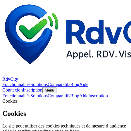
RdvCity
Fonctionnalités
Solutions
Comparatifs
Blog
Aide
Connexion
Inscription
Menu
Fonctionnalités
Solutions
Comparatifs
Blog
Aide
Inscription
Cookies
Cookies
Le site peut utiliser des cookies techniques et de mesure d’audience