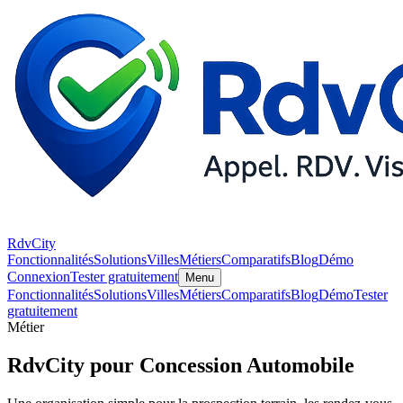
RdvCity
Fonctionnalités
Solutions
Villes
Métiers
Comparatifs
Blog
Démo
Connexion
Tester gratuitement
Menu
Fonctionnalités
Solutions
Villes
Métiers
Comparatifs
Blog
Démo
Tester
gratuitement
Métier
RdvCity pour Concession Automobile