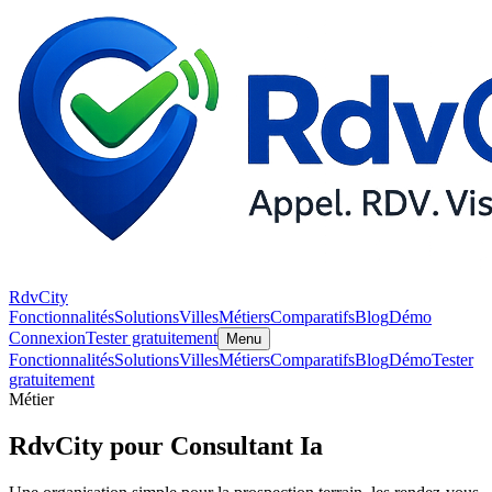
RdvCity
Fonctionnalités
Solutions
Villes
Métiers
Comparatifs
Blog
Démo
Connexion
Tester gratuitement
Menu
Fonctionnalités
Solutions
Villes
Métiers
Comparatifs
Blog
Démo
Tester
gratuitement
Métier
RdvCity pour Consultant Ia