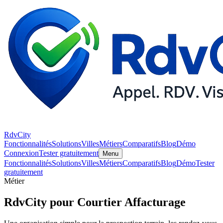
RdvCity
Fonctionnalités
Solutions
Villes
Métiers
Comparatifs
Blog
Démo
Connexion
Tester gratuitement
Menu
Fonctionnalités
Solutions
Villes
Métiers
Comparatifs
Blog
Démo
Tester
gratuitement
Métier
RdvCity pour Courtier Affacturage