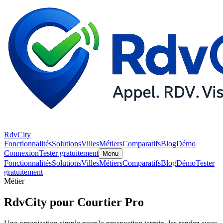
RdvCity
Fonctionnalités
Solutions
Villes
Métiers
Comparatifs
Blog
Démo
Connexion
Tester gratuitement
Menu
Fonctionnalités
Solutions
Villes
Métiers
Comparatifs
Blog
Démo
Tester
gratuitement
Métier
RdvCity pour Courtier Pro