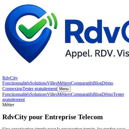
RdvCity
Fonctionnalités
Solutions
Villes
Métiers
Comparatifs
Blog
Démo
Connexion
Tester gratuitement
Menu
Fonctionnalités
Solutions
Villes
Métiers
Comparatifs
Blog
Démo
Tester
gratuitement
Métier
RdvCity pour Entreprise Telecom