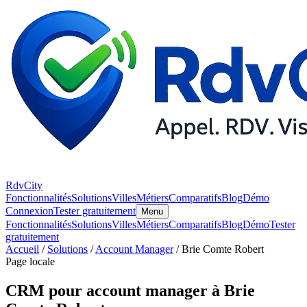
RdvCity
Fonctionnalités
Solutions
Villes
Métiers
Comparatifs
Blog
Démo
Connexion
Tester gratuitement
Menu
Fonctionnalités
Solutions
Villes
Métiers
Comparatifs
Blog
Démo
Tester
gratuitement
Accueil
/
Solutions
/
Account Manager
/ Brie Comte Robert
Page locale
CRM pour account manager à Brie