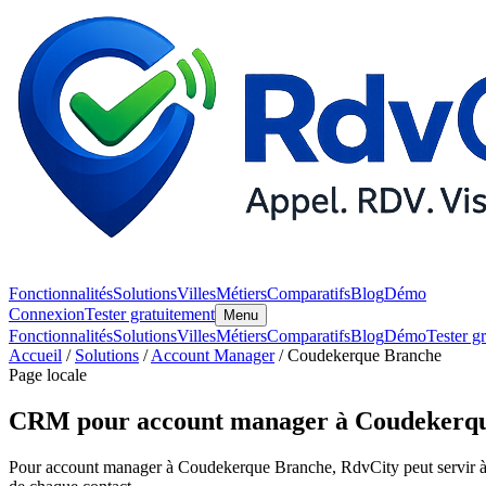
Fonctionnalités
Solutions
Villes
Métiers
Comparatifs
Blog
Démo
Connexion
Tester gratuitement
Menu
Fonctionnalités
Solutions
Villes
Métiers
Comparatifs
Blog
Démo
Tester g
Accueil
/
Solutions
/
Account Manager
/ Coudekerque Branche
Page locale
CRM pour account manager à Coudekerq
Pour account manager à Coudekerque Branche, RdvCity peut servir à cent