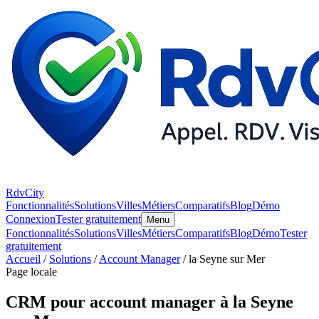
RdvCity
Fonctionnalités
Solutions
Villes
Métiers
Comparatifs
Blog
Démo
Connexion
Tester gratuitement
Menu
Fonctionnalités
Solutions
Villes
Métiers
Comparatifs
Blog
Démo
Tester
gratuitement
Accueil
/
Solutions
/
Account Manager
/ la Seyne sur Mer
Page locale
CRM pour account manager à la Seyne