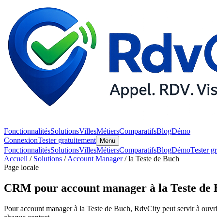
Fonctionnalités
Solutions
Villes
Métiers
Comparatifs
Blog
Démo
Connexion
Tester gratuitement
Menu
Fonctionnalités
Solutions
Villes
Métiers
Comparatifs
Blog
Démo
Tester g
Accueil
/
Solutions
/
Account Manager
/ la Teste de Buch
Page locale
CRM pour account manager à la Teste de
Pour account manager à la Teste de Buch, RdvCity peut servir à ouvrir l