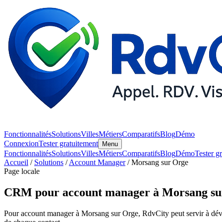
Fonctionnalités
Solutions
Villes
Métiers
Comparatifs
Blog
Démo
Connexion
Tester gratuitement
Menu
Fonctionnalités
Solutions
Villes
Métiers
Comparatifs
Blog
Démo
Tester g
Accueil
/
Solutions
/
Account Manager
/ Morsang sur Orge
Page locale
CRM pour account manager à Morsang su
Pour account manager à Morsang sur Orge, RdvCity peut servir à dévelop