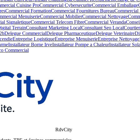
ercial Cuisine Pro
Commercial Cybersecurite
Commercial Emballage
res
Commercial Formation
Commercial Fournitures Bureau
Commercial 
mercial Menuiserie
Commercial Mobilier
Commercial Nettoyage
Comme
al Signaletique
Commercial Telecom Fibre
Commercial Veranda
Consei
igital Terrain
Consultant Marketing Local
Consultant Seo Local
Courtie
2b
Delegue Commercial
Delegue Pharmaceutique
Delegue Veterinaire
Di
ncendie
Entreprise Logistique
Entreprise Menuiserie
Entreprise Nettoyage
larme
Installateur Borne Irve
Installateur Pompe a Chaleur
Installateur Sol
co Commercial
RdvCity