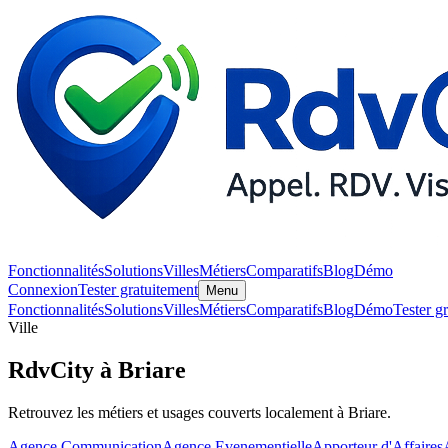
Fonctionnalités
Solutions
Villes
Métiers
Comparatifs
Blog
Démo
Connexion
Tester gratuitement
Menu
Fonctionnalités
Solutions
Villes
Métiers
Comparatifs
Blog
Démo
Tester g
Ville
RdvCity à Briare
Retrouvez les métiers et usages couverts localement à Briare.
Agence Communication
Agence Evenementielle
Apporteur d'Affaires