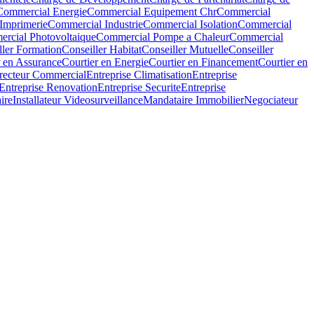
Commercial Energie
Commercial Equipement Chr
Commercial
Imprimerie
Commercial Industrie
Commercial Isolation
Commercial
rcial Photovoltaique
Commercial Pompe a Chaleur
Commercial
ller Formation
Conseiller Habitat
Conseiller Mutuelle
Conseiller
r en Assurance
Courtier en Energie
Courtier en Financement
Courtier en
recteur Commercial
Entreprise Climatisation
Entreprise
Entreprise Renovation
Entreprise Securite
Entreprise
aire
Installateur Videosurveillance
Mandataire Immobilier
Negociateur