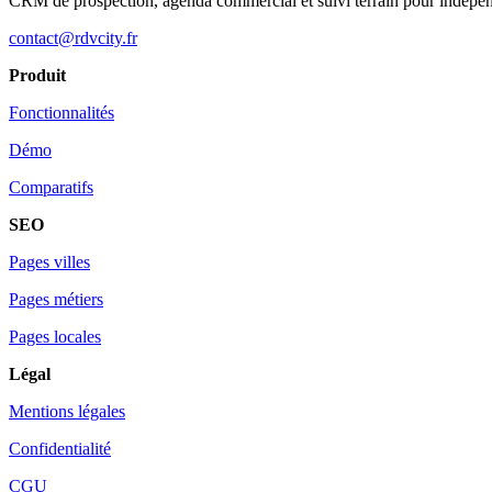
CRM de prospection, agenda commercial et suivi terrain pour indépe
contact@rdvcity.fr
Produit
Fonctionnalités
Démo
Comparatifs
SEO
Pages villes
Pages métiers
Pages locales
Légal
Mentions légales
Confidentialité
CGU