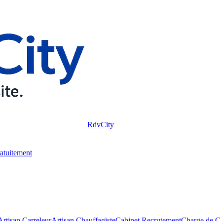
RdvCity
ratuitement
Artisan Carreleur
Artisan Chauffagiste
Cabinet Recrutement
Charge de Cl