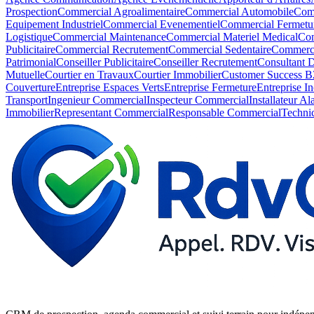
Prospection
Commercial Agroalimentaire
Commercial Automobile
Comm
Equipement Industriel
Commercial Evenementiel
Commercial Fermetu
Logistique
Commercial Maintenance
Commercial Materiel Medical
Com
Publicitaire
Commercial Recrutement
Commercial Sedentaire
Commerci
Patrimonial
Conseiller Publicitaire
Conseiller Recrutement
Consultant D
Mutuelle
Courtier en Travaux
Courtier Immobilier
Customer Success B
Couverture
Entreprise Espaces Verts
Entreprise Fermeture
Entreprise I
Transport
Ingenieur Commercial
Inspecteur Commercial
Installateur A
Immobilier
Representant Commercial
Responsable Commercial
Techni