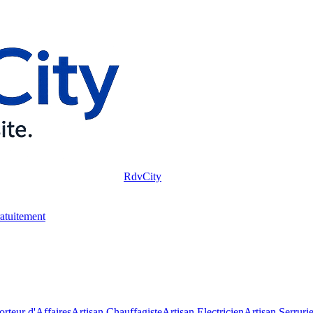
RdvCity
ratuitement
rteur d'Affaires
Artisan Chauffagiste
Artisan Electricien
Artisan Serrurie