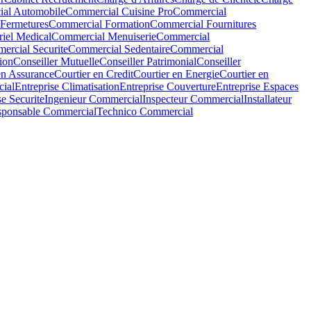
al Automobile
Commercial Cuisine Pro
Commercial
Fermetures
Commercial Formation
Commercial Fournitures
iel Medical
Commercial Menuiserie
Commercial
ercial Securite
Commercial Sedentaire
Commercial
ion
Conseiller Mutuelle
Conseiller Patrimonial
Conseiller
en Assurance
Courtier en Credit
Courtier en Energie
Courtier en
ial
Entreprise Climatisation
Entreprise Couverture
Entreprise Espaces
se Securite
Ingenieur Commercial
Inspecteur Commercial
Installateur
ponsable Commercial
Technico Commercial