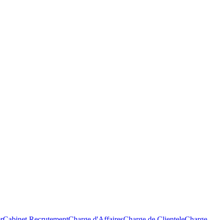
r
Cabinet Recrutement
Charge d'Affaires
Charge de Clientele
Charge