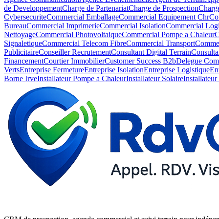
de Developpement
Charge de Partenariat
Charge de Prospection
Charge
Cybersecurite
Commercial Emballage
Commercial Equipement Chr
Co
Bureau
Commercial Imprimerie
Commercial Isolation
Commercial Logi
Nettoyage
Commercial Photovoltaique
Commercial Pompe a Chaleur
C
Signaletique
Commercial Telecom Fibre
Commercial Transport
Commer
Publicitaire
Conseiller Recrutement
Consultant Digital Terrain
Consulta
Financement
Courtier Immobilier
Customer Success B2b
Delegue Com
Verts
Entreprise Fermeture
Entreprise Isolation
Entreprise Logistique
En
Borne Irve
Installateur Pompe a Chaleur
Installateur Solaire
Installateu