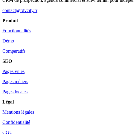
CRM de prospection, agenda commercial et suivi terrain pour indépe
contact@rdvcity.fr
Produit
Fonctionnalités
Démo
Comparatifs
SEO
Pages villes
Pages métiers
Pages locales
Légal
Mentions légales
Confidentialité
CGU