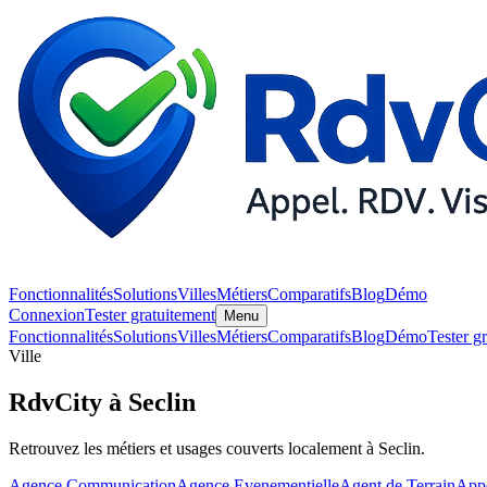
Fonctionnalités
Solutions
Villes
Métiers
Comparatifs
Blog
Démo
Connexion
Tester gratuitement
Menu
Fonctionnalités
Solutions
Villes
Métiers
Comparatifs
Blog
Démo
Tester g
Ville
RdvCity à Seclin
Retrouvez les métiers et usages couverts localement à Seclin.
Agence Communication
Agence Evenementielle
Agent de Terrain
Appo