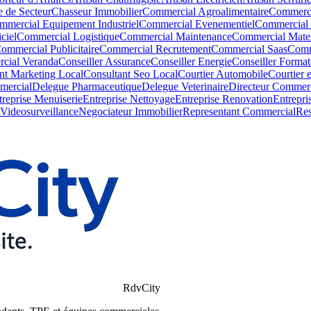
 de Secteur
Chasseur Immobilier
Commercial Agroalimentaire
Commerci
mmercial Equipement Industriel
Commercial Evenementiel
Commercial 
ciel
Commercial Logistique
Commercial Maintenance
Commercial Mater
ommercial Publicitaire
Commercial Recrutement
Commercial Saas
Comm
cial Veranda
Conseiller Assurance
Conseiller Energie
Conseiller Format
nt Marketing Local
Consultant Seo Local
Courtier Automobile
Courtier 
mercial
Delegue Pharmaceutique
Delegue Veterinaire
Directeur Commerc
treprise Menuiserie
Entreprise Nettoyage
Entreprise Renovation
Entrepri
r Videosurveillance
Negociateur Immobilier
Representant Commercial
Res
RdvCity