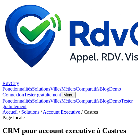
RdvCity
Fonctionnalités
Solutions
Villes
Métiers
Comparatifs
Blog
Démo
Connexion
Tester gratuitement
Menu
Fonctionnalités
Solutions
Villes
Métiers
Comparatifs
Blog
Démo
Tester
gratuitement
Accueil
/
Solutions
/
Account Executive
/ Castres
Page locale
CRM pour account executive à Castres