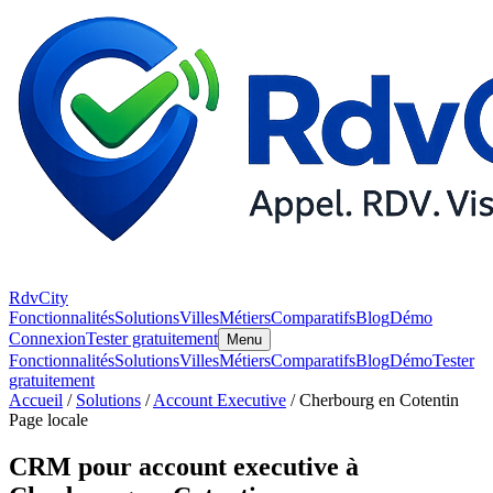
RdvCity
Fonctionnalités
Solutions
Villes
Métiers
Comparatifs
Blog
Démo
Connexion
Tester gratuitement
Menu
Fonctionnalités
Solutions
Villes
Métiers
Comparatifs
Blog
Démo
Tester
gratuitement
Accueil
/
Solutions
/
Account Executive
/ Cherbourg en Cotentin
Page locale
CRM pour account executive à