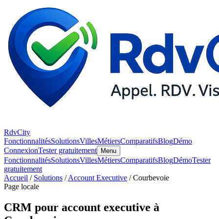
RdvCity
Fonctionnalités
Solutions
Villes
Métiers
Comparatifs
Blog
Démo
Connexion
Tester gratuitement
Menu
Fonctionnalités
Solutions
Villes
Métiers
Comparatifs
Blog
Démo
Tester
gratuitement
Accueil
/
Solutions
/
Account Executive
/ Courbevoie
Page locale
CRM pour account executive à