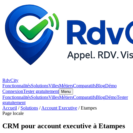
RdvCity
Fonctionnalités
Solutions
Villes
Métiers
Comparatifs
Blog
Démo
Connexion
Tester gratuitement
Menu
Fonctionnalités
Solutions
Villes
Métiers
Comparatifs
Blog
Démo
Tester
gratuitement
Accueil
/
Solutions
/
Account Executive
/ Etampes
Page locale
CRM pour account executive à Etampes