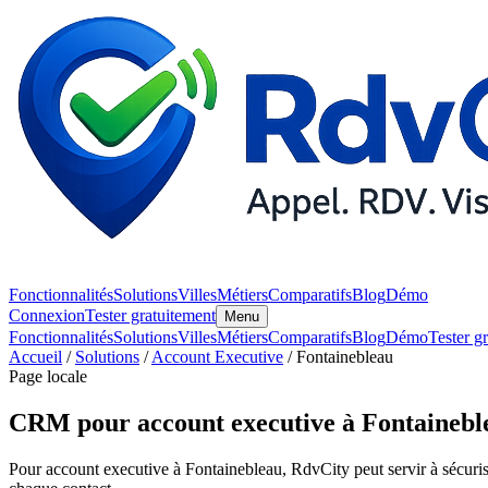
Fonctionnalités
Solutions
Villes
Métiers
Comparatifs
Blog
Démo
Connexion
Tester gratuitement
Menu
Fonctionnalités
Solutions
Villes
Métiers
Comparatifs
Blog
Démo
Tester g
Accueil
/
Solutions
/
Account Executive
/ Fontainebleau
Page locale
CRM pour account executive à Fontainebl
Pour account executive à Fontainebleau, RdvCity peut servir à sécuriser 