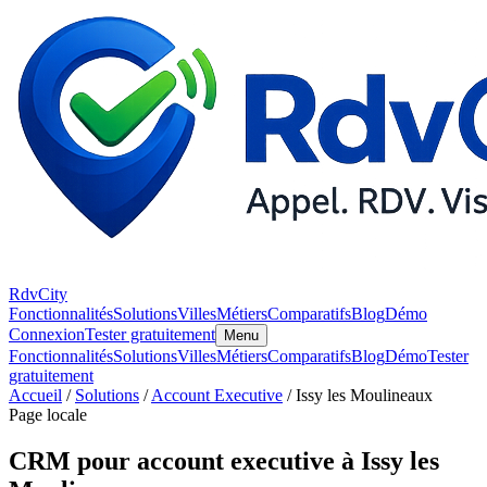
RdvCity
Fonctionnalités
Solutions
Villes
Métiers
Comparatifs
Blog
Démo
Connexion
Tester gratuitement
Menu
Fonctionnalités
Solutions
Villes
Métiers
Comparatifs
Blog
Démo
Tester
gratuitement
Accueil
/
Solutions
/
Account Executive
/ Issy les Moulineaux
Page locale
CRM pour account executive à Issy les