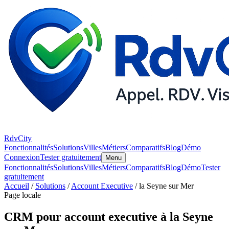
RdvCity
Fonctionnalités
Solutions
Villes
Métiers
Comparatifs
Blog
Démo
Connexion
Tester gratuitement
Menu
Fonctionnalités
Solutions
Villes
Métiers
Comparatifs
Blog
Démo
Tester
gratuitement
Accueil
/
Solutions
/
Account Executive
/ la Seyne sur Mer
Page locale
CRM pour account executive à la Seyne