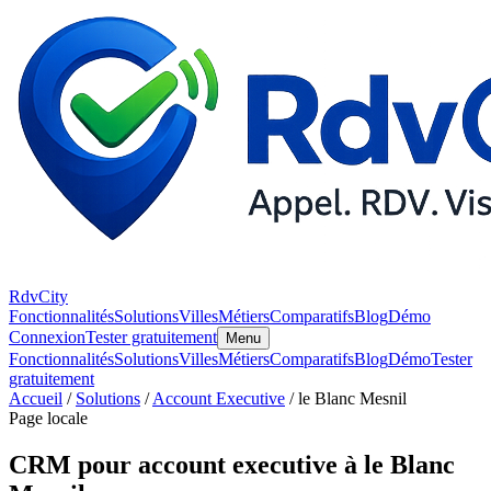
RdvCity
Fonctionnalités
Solutions
Villes
Métiers
Comparatifs
Blog
Démo
Connexion
Tester gratuitement
Menu
Fonctionnalités
Solutions
Villes
Métiers
Comparatifs
Blog
Démo
Tester
gratuitement
Accueil
/
Solutions
/
Account Executive
/ le Blanc Mesnil
Page locale
CRM pour account executive à le Blanc