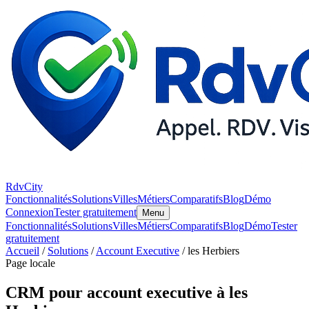
RdvCity
Fonctionnalités
Solutions
Villes
Métiers
Comparatifs
Blog
Démo
Connexion
Tester gratuitement
Menu
Fonctionnalités
Solutions
Villes
Métiers
Comparatifs
Blog
Démo
Tester
gratuitement
Accueil
/
Solutions
/
Account Executive
/ les Herbiers
Page locale
CRM pour account executive à les