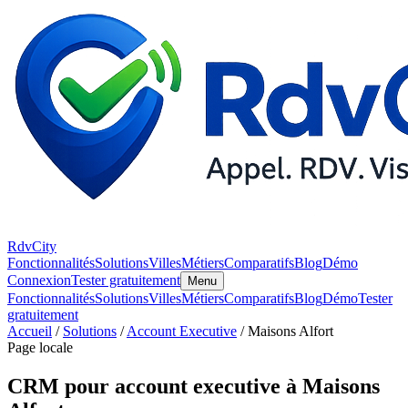
RdvCity
Fonctionnalités
Solutions
Villes
Métiers
Comparatifs
Blog
Démo
Connexion
Tester gratuitement
Menu
Fonctionnalités
Solutions
Villes
Métiers
Comparatifs
Blog
Démo
Tester
gratuitement
Accueil
/
Solutions
/
Account Executive
/ Maisons Alfort
Page locale
CRM pour account executive à Maisons