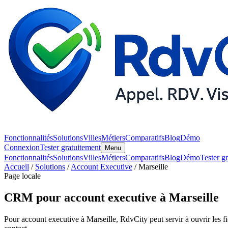
Fonctionnalités
Solutions
Villes
Métiers
Comparatifs
Blog
Démo
Connexion
Tester gratuitement
Menu
Fonctionnalités
Solutions
Villes
Métiers
Comparatifs
Blog
Démo
Tester g
Accueil
/
Solutions
/
Account Executive
/ Marseille
Page locale
CRM pour account executive à Marseille
Pour account executive à Marseille, RdvCity peut servir à ouvrir les fi