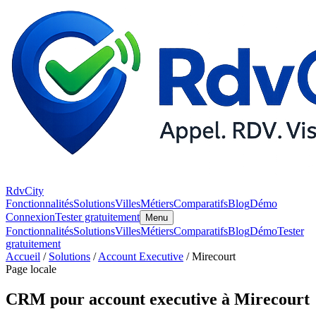
RdvCity
Fonctionnalités
Solutions
Villes
Métiers
Comparatifs
Blog
Démo
Connexion
Tester gratuitement
Menu
Fonctionnalités
Solutions
Villes
Métiers
Comparatifs
Blog
Démo
Tester
gratuitement
Accueil
/
Solutions
/
Account Executive
/ Mirecourt
Page locale
CRM pour account executive à Mirecourt