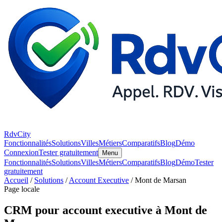
RdvCity
Fonctionnalités
Solutions
Villes
Métiers
Comparatifs
Blog
Démo
Connexion
Tester gratuitement
Menu
Fonctionnalités
Solutions
Villes
Métiers
Comparatifs
Blog
Démo
Tester
gratuitement
Accueil
/
Solutions
/
Account Executive
/ Mont de Marsan
Page locale
CRM pour account executive à Mont de