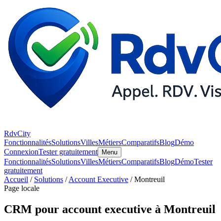
RdvCity
Fonctionnalités
Solutions
Villes
Métiers
Comparatifs
Blog
Démo
Connexion
Tester gratuitement
Menu
Fonctionnalités
Solutions
Villes
Métiers
Comparatifs
Blog
Démo
Tester
gratuitement
Accueil
/
Solutions
/
Account Executive
/ Montreuil
Page locale
CRM pour account executive à Montreuil