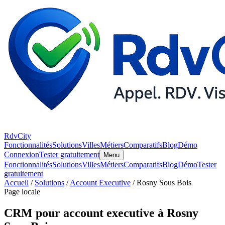
RdvCity
Fonctionnalités
Solutions
Villes
Métiers
Comparatifs
Blog
Démo
Connexion
Tester gratuitement
Menu
Fonctionnalités
Solutions
Villes
Métiers
Comparatifs
Blog
Démo
Tester
gratuitement
Accueil
/
Solutions
/
Account Executive
/ Rosny Sous Bois
Page locale
CRM pour account executive à Rosny