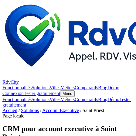
RdvCity
Fonctionnalités
Solutions
Villes
Métiers
Comparatifs
Blog
Démo
Connexion
Tester gratuitement
Menu
Fonctionnalités
Solutions
Villes
Métiers
Comparatifs
Blog
Démo
Tester
gratuitement
Accueil
/
Solutions
/
Account Executive
/ Saint Priest
Page locale
CRM pour account executive à Saint