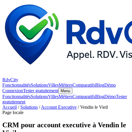
RdvCity
Fonctionnalités
Solutions
Villes
Métiers
Comparatifs
Blog
Démo
Connexion
Tester gratuitement
Menu
Fonctionnalités
Solutions
Villes
Métiers
Comparatifs
Blog
Démo
Tester
gratuitement
Accueil
/
Solutions
/
Account Executive
/ Vendin le Vieil
Page locale
CRM pour account executive à Vendin le