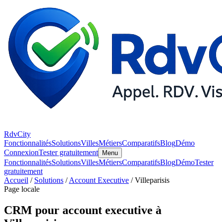
RdvCity
Fonctionnalités
Solutions
Villes
Métiers
Comparatifs
Blog
Démo
Connexion
Tester gratuitement
Menu
Fonctionnalités
Solutions
Villes
Métiers
Comparatifs
Blog
Démo
Tester
gratuitement
Accueil
/
Solutions
/
Account Executive
/ Villeparisis
Page locale
CRM pour account executive à