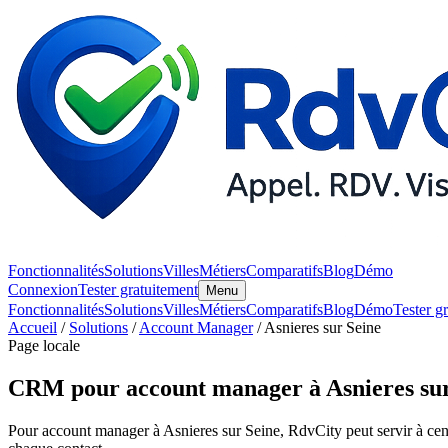
Fonctionnalités
Solutions
Villes
Métiers
Comparatifs
Blog
Démo
Connexion
Tester gratuitement
Menu
Fonctionnalités
Solutions
Villes
Métiers
Comparatifs
Blog
Démo
Tester g
Accueil
/
Solutions
/
Account Manager
/ Asnieres sur Seine
Page locale
CRM pour account manager à Asnieres sur
Pour account manager à Asnieres sur Seine, RdvCity peut servir à centra