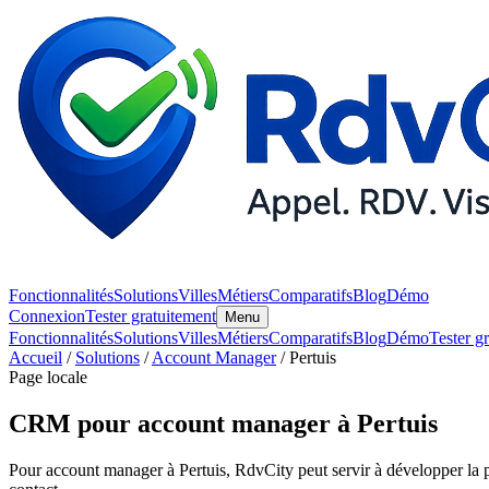
Fonctionnalités
Solutions
Villes
Métiers
Comparatifs
Blog
Démo
Connexion
Tester gratuitement
Menu
Fonctionnalités
Solutions
Villes
Métiers
Comparatifs
Blog
Démo
Tester g
Accueil
/
Solutions
/
Account Manager
/ Pertuis
Page locale
CRM pour account manager à Pertuis
Pour account manager à Pertuis, RdvCity peut servir à développer la pr