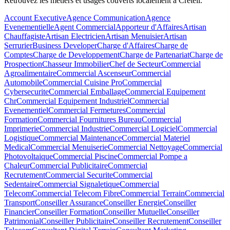
Retrouvez les métiers et usages couverts localement à Creteil.
Account Executive
Agence Communication
Agence
Evenementielle
Agent Commercial
Apporteur d'Affaires
Artisan
Chauffagiste
Artisan Electricien
Artisan Menuisier
Artisan
Serrurier
Business Developer
Charge d'Affaires
Charge de
Comptes
Charge de Developpement
Charge de Partenariat
Charge de
Prospection
Chasseur Immobilier
Chef de Secteur
Commercial
Agroalimentaire
Commercial Ascenseur
Commercial
Automobile
Commercial Cuisine Pro
Commercial
Cybersecurite
Commercial Emballage
Commercial Equipement
Chr
Commercial Equipement Industriel
Commercial
Evenementiel
Commercial Fermetures
Commercial
Formation
Commercial Fournitures Bureau
Commercial
Imprimerie
Commercial Industrie
Commercial Logiciel
Commercial
Logistique
Commercial Maintenance
Commercial Materiel
Medical
Commercial Menuiserie
Commercial Nettoyage
Commercial
Photovoltaique
Commercial Piscine
Commercial Pompe a
Chaleur
Commercial Publicitaire
Commercial
Recrutement
Commercial Securite
Commercial
Sedentaire
Commercial Signaletique
Commercial
Telecom
Commercial Telecom Fibre
Commercial Terrain
Commercial
Transport
Conseiller Assurance
Conseiller Energie
Conseiller
Financier
Conseiller Formation
Conseiller Mutuelle
Conseiller
Patrimonial
Conseiller Publicitaire
Conseiller Recrutement
Conseiller