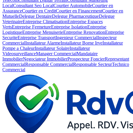
Telecom
Consultant Digital Terrain
Consultant Marketing
Local
Consultant Seo Local
Courtier Automobile
Courtier en
Assurance
Courtier en Credit
Courtier en Financement
Courtier en
Mutuelle
Delegue Dentaire
Delegue Pharmaceutique
Delegue
Veterinaire
Entreprise Climatisation
Entreprise Espaces
Verts
Entreprise Fermeture
Entreprise Isolation
Entreprise
Logistique
Entreprise Menuiserie
Entreprise Renovation
Entreprise
Securite
Entreprise Transport
Ingenieur Commercial
Inspecteur
Commercial
Installateur Alarme
Installateur Borne Irve
Installateur
Pompe a Chaleur
Installateur Solaire
Installateur
Videosurveillance
Manager Commercial
Mandataire
Immobilier
Negociateur Immobilier
Prospecteur Foncier
Representant
Commercial
Responsable Commercial
Responsable Secteur
Technico
Commercial