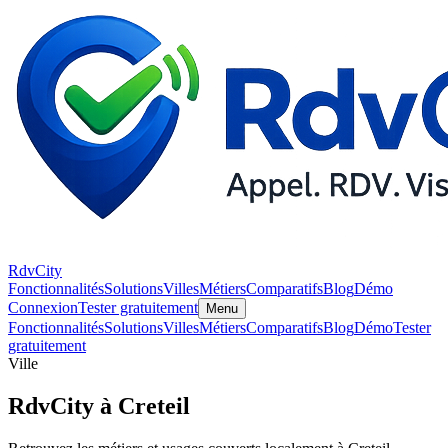
RdvCity
Fonctionnalités
Solutions
Villes
Métiers
Comparatifs
Blog
Démo
Connexion
Tester gratuitement
Menu
Fonctionnalités
Solutions
Villes
Métiers
Comparatifs
Blog
Démo
Tester
gratuitement
Ville
RdvCity à Creteil