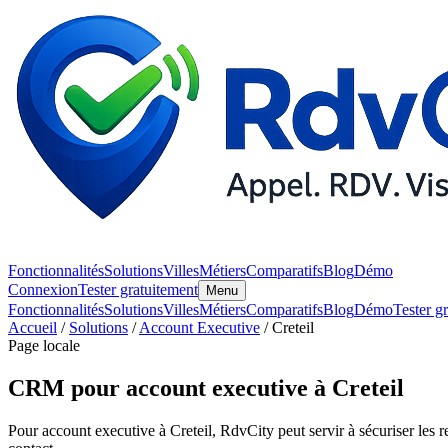
Fonctionnalités
Solutions
Villes
Métiers
Comparatifs
Blog
Démo
Connexion
Tester gratuitement
Menu
Fonctionnalités
Solutions
Villes
Métiers
Comparatifs
Blog
Démo
Tester g
Accueil
/
Solutions
/
Account Executive
/ Creteil
Page locale
CRM pour account executive à Creteil
Pour account executive à Creteil, RdvCity peut servir à sécuriser les re